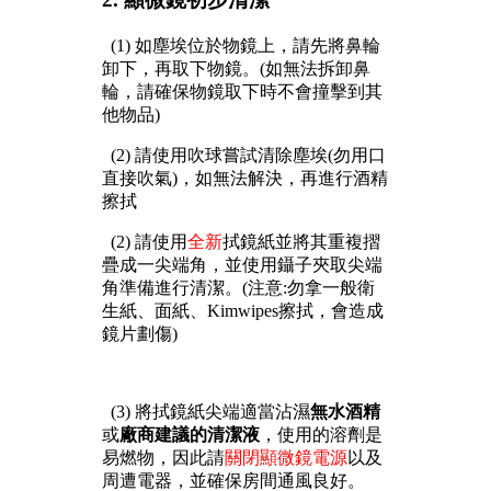
(1) 如塵埃位於物鏡上，請先將鼻輪
卸下，再取下物鏡。(如無法拆卸鼻
輪，請確保物鏡取下時不會撞擊到其
他物品)
(2) 請使用吹球嘗試清除塵埃(勿用口
直接吹氣)，如無法解決，再進行酒精
擦拭
(2) 請使用
全新
拭鏡紙並將其重複摺
疊成一尖端角，並使用鑷子夾取尖端
角準備進行清潔。(注意:勿拿一般衛
生紙、面紙、Kimwipes擦拭，會造成
鏡片劃傷)
(3) 將拭鏡紙尖端適當沾濕
無水酒精
或
廠商建議的清潔液
，使用的溶劑是
易燃物，因此請
關閉顯微鏡電源
以及
周遭電器，並確保房間通風良好。