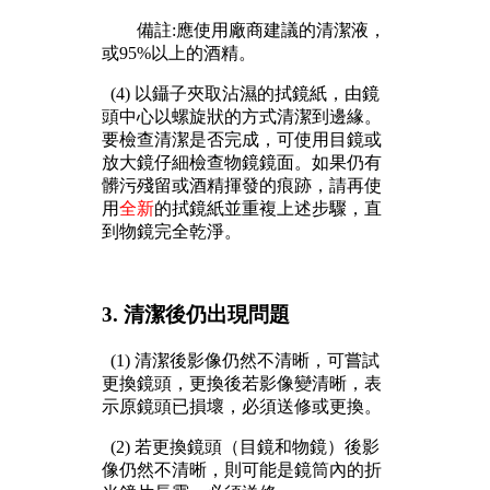
備註:應使用廠商建議的清潔液，
或95%以上的酒精。
(4) 以鑷子夾取
沾濕的
拭鏡紙，由鏡
頭中心以螺旋狀的方式清潔到邊緣。
要檢查清潔是否完成，可使用目鏡或
放大鏡仔細檢查物鏡鏡面。如果仍有
髒污殘留或酒精揮發的痕跡，請再使
用
全新
的拭鏡紙並重複上述步驟，直
到物鏡完全乾淨。
3. 清潔後仍出現問題
(1) 清潔後影像仍然不清晰，可嘗試
更換鏡頭，更換後若影像變清晰，表
示原鏡頭已損壞，必須送修或更換。
(2) 若更換鏡頭（目鏡和物鏡）後影
像仍然不清晰，則可能是鏡筒內的折