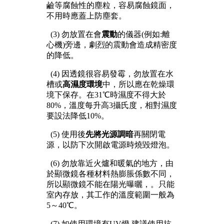
鹼等腐蝕性的塵粒，容易腐蝕鏡面，
不用時應蓋上防塵套。
(3) 勿放置在會
震動
的儀器(例如:離
心機)旁邊，劇烈的震動會造成精密度
的降低。
(4) 因透鏡很容易發霉，勿放置在水
槽或
高濕度環境
中，所以應在乾燥環
境下保存。在31℃時濕度不得大於
80%，溫度每升高3攝氏度，相對濕度
要設法降低10%。
(5) 使用後
先將光源調暗
再關閉電
源，以防下次開啟電源時燒毀燈泡。
(6) 勿放靠近火爐和暖氣的地方，由
於顯微鏡各種材料熱膨脹係數不同，
所以顯微鏡不能在陽光曝曬，。只能
室內存放，其工作的溫度範圍一般為
5～40℃。
(7) 如使用環境有UV燈,建議使用抗