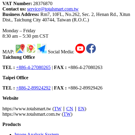
VAT Number:
28376870
Contact us:
service@totalsmart.com.tw
Business Address:
Rm7, 10FL, No.262, Sec. 2, Henan Rd., Xitun
Dist., Taichung City 40744, Taiwan (R.O.C.)
Monday – Friday
8:30 am – 5:30 pm CST
MAP:
Social Media:
Taichung Office
TEL :
+886-4-27080265
|
FAX :
+886-4-27080263
Taipei Office
TEL :
+886-2-89924292
|
FAX :
+886-2-89929426
Website
https://www.totalsmart.tw (
TW
∣
CN
∣
EN
)
https://www.totalsmart.com.tw (
TW
)
Products
Image Analysis System