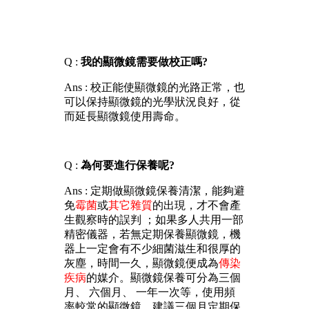
Q :
我的顯微鏡需要做校正嗎?
Ans : 校正能
使顯微鏡的光路正常，也
可以保持顯微鏡的光學狀況良好，從
而延長顯微鏡使用壽命。
Q :
為何要進行保養呢?
Ans :
定期做顯微鏡保養清潔，能夠避
免
霉菌
或
其它雜質
的出現，才不會產
生觀察時的誤判 ；如果多人共用一部
精密儀器，若無定期保養顯微鏡，機
器上一定會有不少細菌滋生和很厚的
灰塵，時間一久，顯微鏡便成為
傳染
疾病
的媒介。顯微鏡保養可分為三個
月、 六個月、 一年一次等，使用頻
率較常的顯微鏡，建議三個月定期保