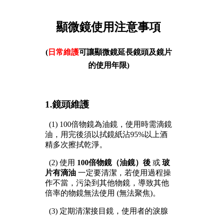
顯微鏡使用注意事項
(
日常維護
可讓顯微鏡延長鏡頭及鏡片
的使用年限)
1.鏡頭維護
(1) 100倍物鏡為油鏡，使用時需滴鏡
油，用完後須以拭鏡紙沾
95%
以上酒
精多次擦拭乾淨。
(2) 使用
100倍物鏡（油鏡）後
或
玻
片有滴油
一定要清潔，若使用過程操
作不當，污染到其他物鏡，導致其他
倍率的物鏡無法使用 (無法聚焦)。
(3) 定期清潔接目鏡，使用者的淚腺