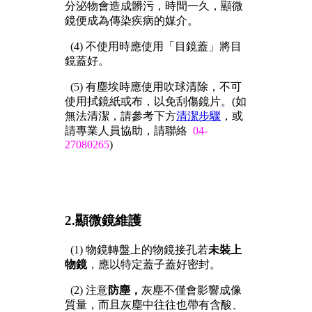
分泌物會造成髒污，時間一久，顯微
鏡便成為
傳染疾病
的媒介。
(4) 不使用時應使用「目鏡蓋」將目
鏡蓋好。
(5) 有塵埃時應使用吹球清除，
不可
使用拭鏡紙或布
，以免刮傷鏡片。(如
無法清潔，請參考下方
清潔步驟
，或
請專業人員協助，
請聯絡
04-
27080265
)
2.顯微鏡維護
(1) 物鏡轉盤上的物鏡接孔若
未裝上
物鏡
，應以特定蓋子蓋好密封。
(2) 注意
防塵，
灰塵不僅會影響成像
質量，而且灰塵中往往也帶有含酸、