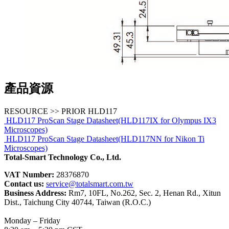
產品資源
RESOURCE >> PRIOR HLD117
HLD117 ProScan Stage Datasheet(HLD117IX for Olympus IX3
Microscopes)
HLD117 ProScan Stage Datasheet(HLD117NN for Nikon Ti
Microscopes)
Total-Smart Technology Co., Ltd.
VAT Number:
28376870
Contact us:
service@totalsmart.com.tw
Business Address:
Rm7, 10FL, No.262, Sec. 2, Henan Rd., Xitun
Dist., Taichung City 40744, Taiwan (R.O.C.)
Monday – Friday