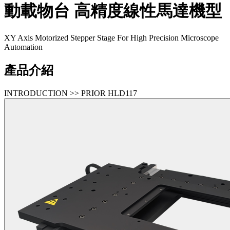
動載物台
高精度線性馬達機型
XY Axis Motorized Stepper Stage For High Precision Microscope
Automation
產品介紹
INTRODUCTION >> PRIOR HLD117