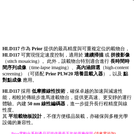
HLD117
作為
Prior
提供的最高精度與可重複定位的載物台，
HLD117
可實現恆定速度控制，適用於
連續掃描
或
拼接影像
（stitch mosaicing）。此外，該載物台特別適合進行
長時間時
間序列成像
（time-lapse imaging）、
高內涵篩選
（high-content
screening）（可搭配
Prior PLW20 培養皿載入器
），以及
點
對點成像
應用。
HLD117
採用
低摩擦線性技術
，確保卓越的加速與減速性
能，相較於傳統步進馬達載物台，提供更高速、更安靜的運行
體驗。內建
50 nm 線性編碼器
，進一步提升長行程精度與線
性度。
其
平坦載物板設計
，不僅方便樣品裝載，亦確保與多種光學
設備的兼容性。
Prior電動台系列產品可提供最長五年的原廠保固
(請來電洽詢)