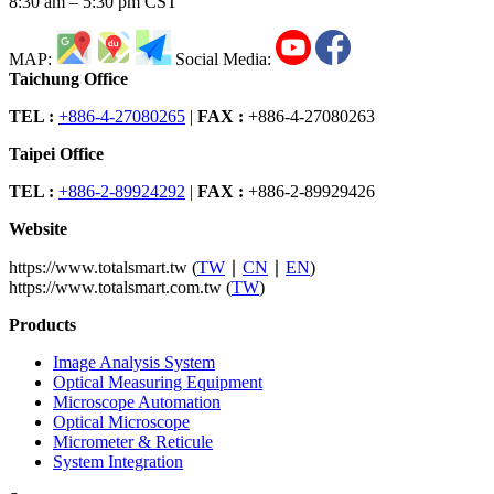
8:30 am – 5:30 pm CST
MAP:
Social Media:
Taichung Office
TEL :
+886-4-27080265
|
FAX :
+886-4-27080263
Taipei Office
TEL :
+886-2-89924292
|
FAX :
+886-2-89929426
Website
https://www.totalsmart.tw (
TW
∣
CN
∣
EN
)
https://www.totalsmart.com.tw (
TW
)
Products
Image Analysis System
Optical Measuring Equipment
Microscope Automation
Optical Microscope
Micrometer & Reticule
System Integration