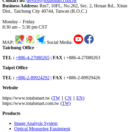
Contact us:
service@totalsmart.com.tw
Business Address:
Rm7, 10FL, No.262, Sec. 2, Henan Rd., Xitun
Dist., Taichung City 40744, Taiwan (R.O.C.)
Monday – Friday
8:30 am – 5:30 pm CST
MAP:
Social Media:
Taichung Office
TEL :
+886-4-27080265
|
FAX :
+886-4-27080263
Taipei Office
TEL :
+886-2-89924292
|
FAX :
+886-2-89929426
Website
https://www.totalsmart.tw (
TW
∣
CN
∣
EN
)
https://www.totalsmart.com.tw (
TW
)
Products
Image Analysis System
Optical Measuring Equipment