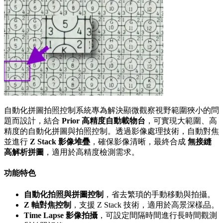
自動化拼圖拍照控制系統專為解決顯微觀察視野範圍狹小的問
題而設計，結合
Prior 高精度自動載物台
，可實現大範圍、高
精度的自動化拼圖與拍照控制。透過影像處理技術，自動對焦
並進行
Z Stack 影像堆疊
，確保影像清晰，最終合成
無接縫
高解析拼圖
，適用於高精度檢測需求。
功能特色
自動化拍照與拼圖控制
，省去繁瑣的手動移動與拍攝。
Z 軸對焦控制
，支援 Z Stack 技術，適用於高景深樣品。
Time Lapse 影像拍攝
，可設定間隔時間進行長時間觀測