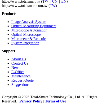
https://www.totalsmart.tw (
TW
∣
CN
∣
EN
)
https://www.totalsmart.com.tw (
TW
)
Products
Image Analysis System
Optical Measuring Equipment
Microscope Automation
Optical Microscope
Micrometer & Reticule
System Integration
Support
About Us
Contact Us
News
E-Office
Maintenance
Request Quote
Suggestions
Copyright © 2026 Total-Smart Technology Co., Ltd. All Rights
Reserved. |
Privacy Policy
|
Terms of Use