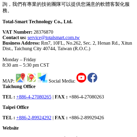
詢，我們有專業的技術團隊可以提供您滿意的軟體客製化服
務。
Total-Smart Technology Co., Ltd.
VAT Number:
28376870
Contact us:
service@totalsmart.com.tw
Business Address:
Rm7, 10FL, No.262, Sec. 2, Henan Rd., Xitun
Dist., Taichung City 40744, Taiwan (R.O.C.)
Monday – Friday
8:30 am – 5:30 pm CST
MAP:
Social Media:
Taichung Office
TEL :
+886-4-27080265
|
FAX :
+886-4-27080263
Taipei Office
TEL :
+886-2-89924292
|
FAX :
+886-2-89929426
Website