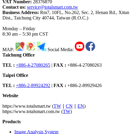
VAT Number:
28376870
Contact us:
service@totalsmart.com.tw
Business Address:
Rm7, 10FL, No.262, Sec. 2, Henan Rd., Xitun
Dist., Taichung City 40744, Taiwan (R.O.C.)
Monday – Friday
8:30 am – 5:30 pm CST
MAP:
Social Media:
Taichung Office
TEL :
+886-4-27080265
|
FAX :
+886-4-27080263
Taipei Office
TEL :
+886-2-89924292
|
FAX :
+886-2-89929426
Website
https://www.totalsmart.tw (
TW
∣
CN
∣
EN
)
https://www.totalsmart.com.tw (
TW
)
Products
Image Analysis System