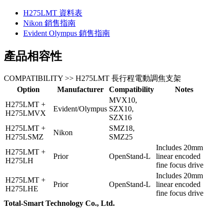
H275LMT 資料表
Nikon 銷售指南
Evident Olympus 銷售指南
產品相容性
COMPATIBILITY >> H275LMT 長行程電動調焦支架
Option
Manufacturer
Compatibility
Notes
MVX10,
H275LMT +
Evident/Olympus
SZX10,
H275LMVX
SZX16
H275LMT +
SMZ18,
Nikon
H275LSMZ
SMZ25
Includes 20mm
H275LMT +
Prior
OpenStand-L
linear encoded
H275LH
fine focus drive
Includes 20mm
H275LMT +
Prior
OpenStand-L
linear encoded
H275LHE
fine focus drive
Total-Smart Technology Co., Ltd.