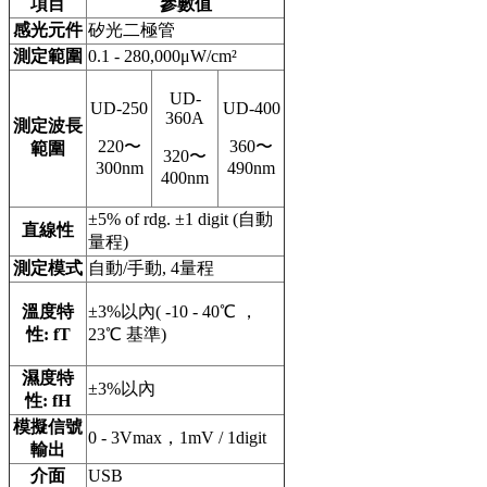
項目
參數值
感光元件
矽光二極管
測定範圍
0.1 - 280,000μW/cm²
UD-
UD-250
UD-400
360A
測定波長
220〜
360〜
範圍
320〜
300nm
490nm
400nm
±5% of rdg. ±1 digit (自動
直線性
量程)
測定模式
自動/手動, 4量程
溫度特
±3%以內( -10 - 40℃ ，
性: fT
23℃ 基準)
濕度特
±3%以內
性: fH
模擬信號
0 - 3Vmax，1mV / 1digit
輸出
介面
USB