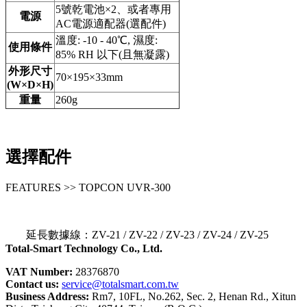
5號乾電池×2、或者專用
電源
AC電源適配器(選配件)
溫度: -10 - 40℃, 濕度:
使用條件
85% RH 以下(且無凝露)
外形尺寸
70×195×33mm
(W×D×H)
重量
260g
選擇配件
FEATURES >> TOPCON UVR-300
延長數據線
：ZV-21 / ZV-22 / ZV-23 / ZV-24 / ZV-25
Total-Smart Technology Co., Ltd.
VAT Number:
28376870
Contact us:
service@totalsmart.com.tw
Business Address:
Rm7, 10FL, No.262, Sec. 2, Henan Rd., Xitun