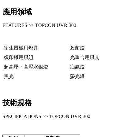
應用領域
FEATURES >> TOPCON UVR-300
衛生器械用燈具
殺菌燈
復印機用燈組
光重合用燈具
超高壓・高壓水銀燈
疝氣燈
黑光
螢光燈
技術規格
SPECIFICATIONS >> TOPCON UVR-300