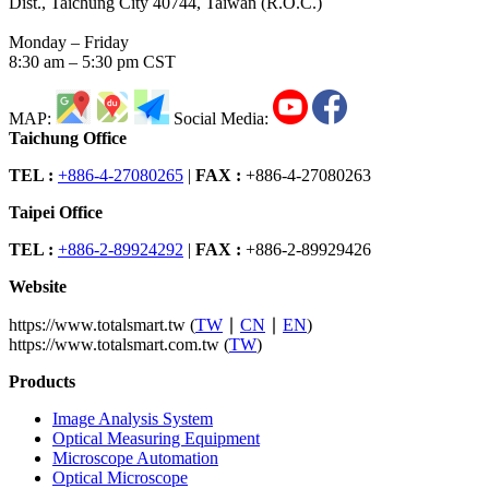
Dist., Taichung City 40744, Taiwan (R.O.C.)
Monday – Friday
8:30 am – 5:30 pm CST
MAP:
Social Media:
Taichung Office
TEL :
+886-4-27080265
|
FAX :
+886-4-27080263
Taipei Office
TEL :
+886-2-89924292
|
FAX :
+886-2-89929426
Website
https://www.totalsmart.tw (
TW
∣
CN
∣
EN
)
https://www.totalsmart.com.tw (
TW
)
Products
Image Analysis System
Optical Measuring Equipment
Microscope Automation
Optical Microscope