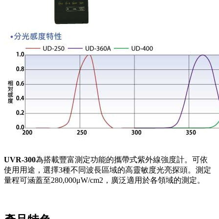
UVR-300
為搭載豐富測定功能的攜帶式紫外線強度計。可依
使用用途，選擇3種不同波長區域的高靈敏度光亮探頭。測定
量程可涵蓋至280,000μW/cm2，廣泛適用於各領域的測定。