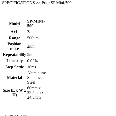
SPECIFICATIONS >> Prior SP Mini-500
SP-MINI-
Model
500
Axis
Z
Range
500um
Position
2nm
noise
Repeatability
5nm
Linearity
0.02%
Step Settle
10ms
Aluminum/
Material
Stainless
Steel
60mm x
Size (L x W x
35.5mm x
H)
24.5mm