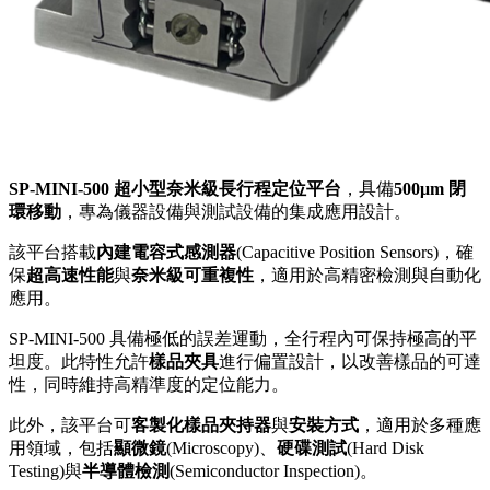
SP-MINI-500 超小型奈米級長行程定位平台
，具備
500μm 閉
環移動
，專為儀器設備與測試設備的集成應用設計。
該平台搭載
內建電容式感測器
(Capacitive Position Sensors)，確
保
超高速性能
與
奈米級可重複性
，適用於高精密檢測與自動化
應用。
SP-MINI-500 具備極低的誤差運動，全行程內可保持極高的平
坦度。此特性允許
樣品夾具
進行偏置設計，以改善樣品的可達
性，同時維持高精準度的定位能力。
此外，該平台可
客製化樣品夾持器
與
安裝方式
，適用於多種應
用領域，包括
顯微鏡
(Microscopy)、
硬碟測試
(Hard Disk
Testing)與
半導體檢測
(Semiconductor Inspection)。