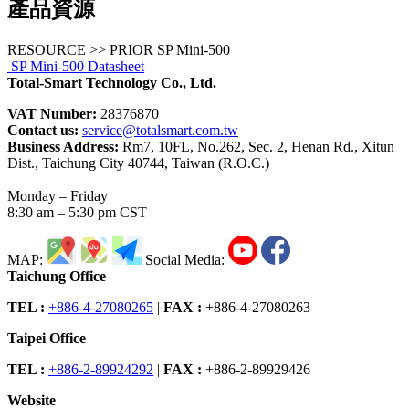
產品資源
RESOURCE >> PRIOR SP Mini-500
SP Mini-500 Datasheet
Total-Smart Technology Co., Ltd.
VAT Number:
28376870
Contact us:
service@totalsmart.com.tw
Business Address:
Rm7, 10FL, No.262, Sec. 2, Henan Rd., Xitun
Dist., Taichung City 40744, Taiwan (R.O.C.)
Monday – Friday
8:30 am – 5:30 pm CST
MAP:
Social Media:
Taichung Office
TEL :
+886-4-27080265
|
FAX :
+886-4-27080263
Taipei Office
TEL :
+886-2-89924292
|
FAX :
+886-2-89929426
Website