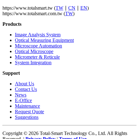
https://www.totalsmart.tw (
TW
∣
CN
∣
EN
)
https://www.totalsmart.com.tw (
TW
)
Products
Image Analysis System
Optical Measuring Equipment
Microscope Automation
Optical Microscope
Micrometer & Reticule
System Integration
Support
About Us
Contact Us
News
E-Office
Maintenance
Request Quote
Suggestions
Copyright © 2026 Total-Smart Technology Co., Ltd. All Rights
Reserved. |
Privacy Policy
|
Terms of Use