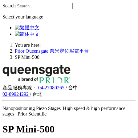
Search
Select your language
You are here:
Prior Queensgate 奈米定位壓電平台
SP Mini-500
產品服務專線：
04-27080265
/ 台中
02-89924292
/ 台北
Nanopositioning Piezo Stages| High speed & high performance
stages | Prior Scientific
SP Mini-500