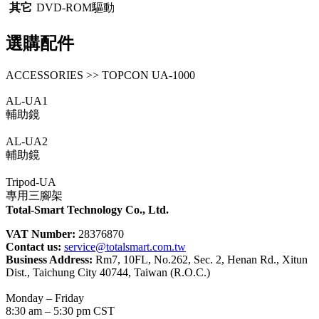
其它
DVD-ROM驅動
選購配件
ACCESSORIES >> TOPCON UA-1000
AL-UA1
輔助鏡
AL-UA2
輔助鏡
Tripod-UA
專用三腳架
Total-Smart Technology Co., Ltd.
VAT Number:
28376870
Contact us:
service@totalsmart.com.tw
Business Address:
Rm7, 10FL, No.262, Sec. 2, Henan Rd., Xitun
Dist., Taichung City 40744, Taiwan (R.O.C.)
Monday – Friday
8:30 am – 5:30 pm CST