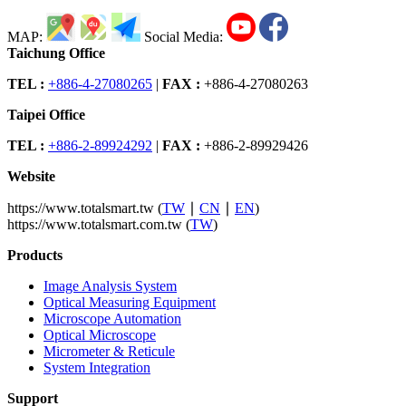
MAP:
Social Media:
Taichung Office
TEL :
+886-4-27080265
|
FAX :
+886-4-27080263
Taipei Office
TEL :
+886-2-89924292
|
FAX :
+886-2-89929426
Website
https://www.totalsmart.tw (
TW
∣
CN
∣
EN
)
https://www.totalsmart.com.tw (
TW
)
Products
Image Analysis System
Optical Measuring Equipment
Microscope Automation
Optical Microscope
Micrometer & Reticule
System Integration
Support