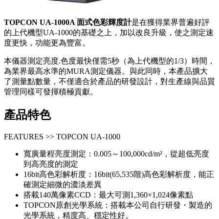
TOPCON UA-1000A 面式色彩輝度計
是在獲得業界普遍好評
的上代機型UA-1000的基礎之上，加以改良升級，使之測定速
度更快，功能更為豐富。
本儀器測定亮度.色度最快僅需5秒（為上代機型的1/3）時間，
為業界最高水準的MURA測定儀器。與此同時，本產品擴大
了測量點數量，不僅適合於產品的研發設計，對生產線與品質
管理同樣可發揮積極貢獻。
產品特色
FEATURES >> TOPCON UA-1000
寬廣量程亮度測定：0.005～100,000cd/m²，從超低亮度
到高亮度的測定
16bit高色彩解析度：16bit(65,535階)高色彩解析度，能正
確測定細微的濃淡差異
搭載140萬像素CCD：最大可測1,360×1,024像素點
TOPCON原創光學系統：搭載本公司自行研發・製造的
光學系統，精度高、穩定性好。