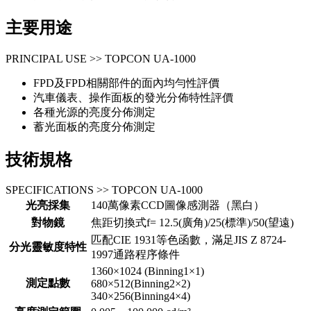
主要用途
PRINCIPAL USE >> TOPCON UA-1000
FPD及FPD相關部件的面內均勻性評價
汽車儀表、操作面板的發光分佈特性評價
各種光源的亮度分佈測定
蓄光面板的亮度分佈測定
技術規格
SPECIFICATIONS >> TOPCON UA-1000
光亮採集
140萬像素CCD圖像感測器（黑白）
對物鏡
焦距切換式f= 12.5(廣角)/25(標準)/50(望遠)
匹配CIE 1931等色函數，滿足JIS Z 8724-
分光靈敏度特性
1997通路程序條件
1360×1024 (Binning1×1)
測定點數
680×512(Binning2×2)
340×256(Binning4×4)