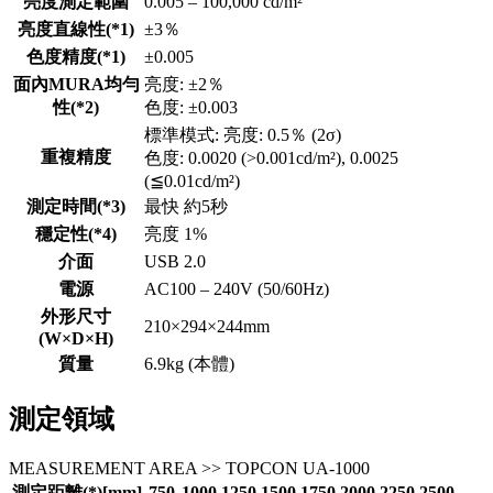
亮度測定範圍
0.005 – 100,000 cd/m²
亮度直線性(*1)
±3％
色度精度(*1)
±0.005
面內MURA均勻
亮度: ±2％
性(*2)
色度: ±0.003
標準模式: 亮度: 0.5％ (2σ)
重複精度
色度: 0.0020 (>0.001cd/m²), 0.0025
(≦0.01cd/m²)
測定時間(*3)
最快 約5秒
穩定性(*4)
亮度 1%
介面
USB 2.0
電源
AC100 – 240V (50/60Hz)
外形尺寸
210×294×244mm
(W×D×H)
質量
6.9kg (本體)
測定領域
MEASUREMENT AREA >> TOPCON UA-1000
測定距離(*)[mm]
750
1000
1250
1500
1750
2000
2250
2500