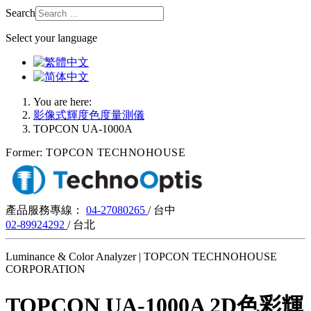
Search
Select your language
You are here:
影像式輝度色度量測儀
TOPCON UA-1000A
Former: TOPCON TECHNOHOUSE
產品服務專線：
04-27080265
/ 台中
02-89924292
/ 台北
Luminance & Color Analyzer | TOPCON TECHNOHOUSE
CORPORATION
TOPCON UA-1000A 2D色彩輝