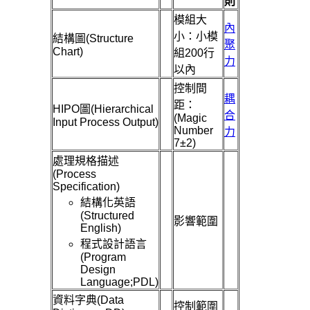
則
模組大
內
小：小模
結構圖(Structure
聚
Chart)
組200行
力
以內
控制間
耦
距：
HIPO圖(Hierarchical
合
(Magic
Input Process Output)
Number
力
7±2)
處理規格描述
(Process
Specification)
結構化英語
(Structured
影響範圍
English)
程式設計語言
(Program
Design
Language;PDL)
資料字典(Data
控制範圍