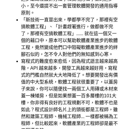
小，至今還提不出一套管理軟體開發的通用指導
原則。
「新技術一直冒出來，學都學不完了，那裡有空
搞軟體工程」、「計畫趕著進行，做都做不完
了，那裡有空搞軟體工程」...... 就在這一個又一
個的藉口中，原本可以幫助軟體產業進步的軟體
工程，竟然變成他們口中阻礙軟體產業進步的絆
腳石似的，怎不令人對他們的無知感到心寒。
寫程式的難度愈來愈低，因為程式語言越來越高
階，API 越來越多，開發工具越來越好用，寫程
式的門檻自然就大大地降低了。想要開發出有價
值的中大型系統，軟體工程就很重要了，以蓋房
子來說，你可以隨便找一兩個工人用磚或木材來
蓋一棟矮房，但是如果想蓋一百多層樓的101大
樓，你非得有良好的工程規劃不可，軟體不也是
如此？程式設計師名片上的頭銜都是工程師，雖
然和建築工程師、機械工程師... 一樣都被稱為工
程師，但比較起來，軟體產業的工程師卻是最不