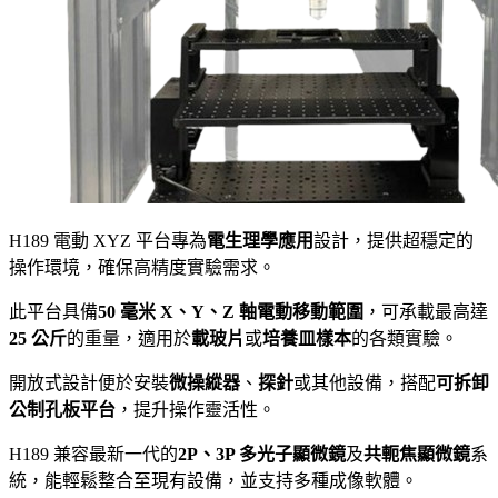
H189 電動 XYZ 平台專為
電生理學應用
設計，提供超穩定的
操作環境，確保高精度實驗需求。
此平台具備
50 毫米 X、Y、Z 軸電動移動範圍
，可承載最高達
25 公斤
的重量，適用於
載玻片
或
培養皿樣本
的各類實驗。
開放式設計便於安裝
微操縱器
、
探針
或其他設備，搭配
可拆卸
公制孔板平台
，提升操作靈活性。
H189 兼容最新一代的
2P、3P 多光子顯微鏡
及
共軛焦顯微鏡
系
統，能輕鬆整合至現有設備，並支持多種成像軟體。