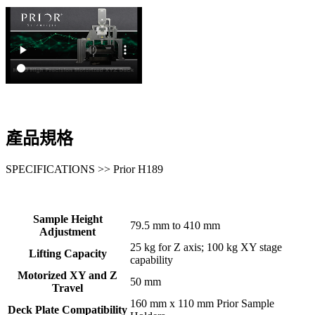
產品規格
SPECIFICATIONS >> Prior H189
Sample Height
79.5 mm to 410 mm
Adjustment
25 kg for Z axis; 100 kg XY stage
Lifting Capacity
capability
Motorized XY and Z
50 mm
Travel
160 mm x 110 mm Prior Sample
Deck Plate Compatibility