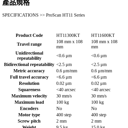
產品規格
SPECIFICATIONS >> ProScan HT11 Series
Product Code
HT11300KT
HT11600KT
108 mm x 108
108 mm x 108
Travel range
mm
mm
Unidirectional
<0.6 μm
<0.6 μm
repeatability
Bidirectional repeatability
<2.5 μm
<2.5 μm
Metric accuracy
0.6 μm/mm
0.6 μm/mm
Full travel accuracy
<6.6 μm
<6.6 μm
Resolution
0.02 μm
0.02 μm
Squareness
<40 arcsec
<40 arcsec
Maximum velocity
30 mm/s
30 mm/s
Maximum load
100 kg
100 kg
Encoders
No
No
Motor type
400 step
400 step
Screw pitch
2 mm
2 mm
Weight
9.5 kg
15.0 kg