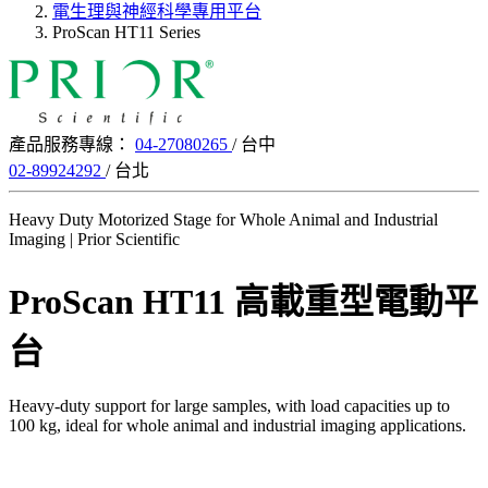
電生理與神經科學專用平台
ProScan HT11 Series
產品服務專線：
04-27080265
/ 台中
02-89924292
/ 台北
Heavy Duty Motorized Stage for Whole Animal and Industrial
Imaging | Prior Scientific
ProScan HT11 高載重型電動平
台
Heavy-duty support for large samples, with load capacities up to
100 kg, ideal for whole animal and industrial imaging applications.