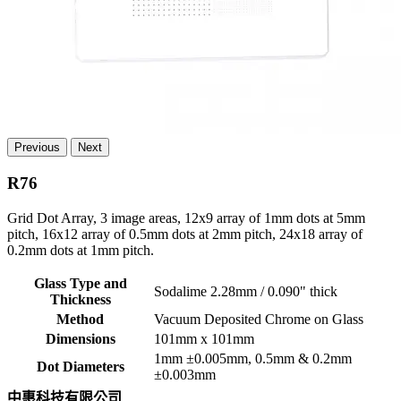
Previous
Next
R76
Grid Dot Array, 3 image areas, 12x9 array of 1mm dots at 5mm
pitch, 16x12 array of 0.5mm dots at 2mm pitch, 24x18 array of
0.2mm dots at 1mm pitch.
Glass Type and
Sodalime 2.28mm / 0.090" thick
Thickness
Method
Vacuum Deposited Chrome on Glass
Dimensions
101mm x 101mm
1mm ±0.005mm, 0.5mm & 0.2mm
Dot Diameters
±0.003mm
中惠科技有限公司