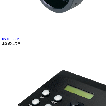
PS3H122R
電動調焦馬達