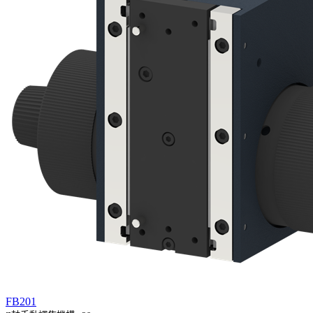
FB201