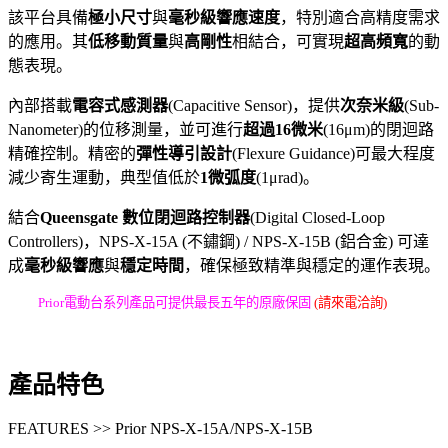
該平台具備
極小尺寸
與
毫秒級響應速度
，特別適合高精度需求
的應用。其
低移動質量
與
高剛性
相結合，可實現
超高頻寬
的動
態表現。
內部搭載
電容式感測器
(Capacitive Sensor)，提供
次奈米級
(Sub-
Nanometer)的位移測量，並可進行
超過16微米
(16μm)的閉迴路
精確控制。精密的
彈性導引設計
(Flexure Guidance)可最大程度
減少寄生運動，典型值低於
1微弧度
(1μrad)。
結合
Queensgate 數位閉迴路控制器
(Digital Closed-Loop
Controllers)，NPS-X-15A (不鏽鋼) / NPS-X-15B (鋁合金) 可達
成
毫秒級響應
與
穩定時間
，確保極致精準與穩定的運作表現。
Prior電動台系列產品可提供最長五年的原廠保固
(請來電洽詢)
產品特色
FEATURES >> Prior NPS-X-15A/NPS-X-15B