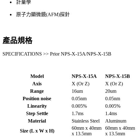
計量學
原子力顯微鏡(AFM)探針
產品規格
SPECIFICATIONS >> Prior NPS-X-15A/NPS-X-15B
Model
NPS-X-15A
NPS-X-15B
Axis
X (Or Z)
X (Or Z)
Range
16um
20um
Position noise
0.05nm
0.05nm
Linearity
0.005%
0.005%
Step Settle
1.7ms
1.4ms
Material
Stainless Steel
Aluminum
60mm x 40mm
60mm x 40mm
Size (L x W x H)
x 13.5mm
x 13.5mm