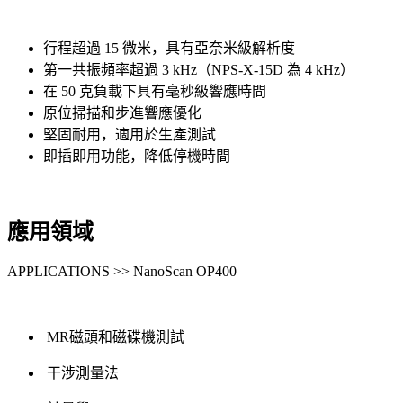
行程超過 15 微米，具有亞奈米級解析度
第一共振頻率超過 3 kHz（NPS-X-15D 為 4 kHz）
在 50 克負載下具有毫秒級響應時間
原位掃描和步進響應優化
堅固耐用，適用於生產測試
即插即用功能，降低停機時間
應用領域
APPLICATIONS >> NanoScan OP400
MR磁頭和磁碟機測試
干涉測量法