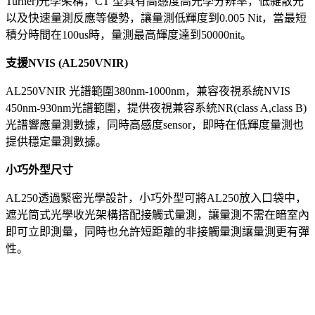
Turner)光學架構，CT 型具有高感度高光學分辨率，低雜散光
以及快速量測反應等優勢，讓量測低輝度到0.005 Nit，當最短
積分時間在100us時，量測最高輝度達到50000nit。
支援NVIS (AL250VNIR)
AL250VNIR 光譜範圍380nm-1000nm，兼容夜視系統NVIS
450nm-930nm光譜範圍，提供夜視兼容系統NR(class A,class B)
光譜響應量測數據，同時高感度sensor，即時在低輝度量測也
提供穩定量測數據。
小巧外型尺寸
AL250透過緊密光學設計，小巧外型可將AL250放入口袋中，
遮光筒式光學收光架構搭配接觸式量測，讓量測不需在暗室內
即可立即測量，同時也允許短距離的非接觸量測讓量測更有彈
性。