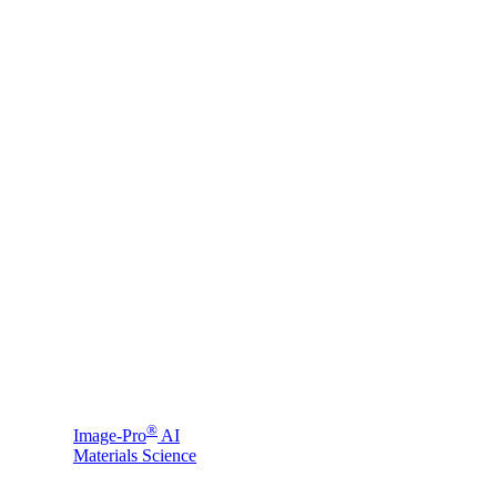
®
Image-Pro
AI
Materials Science