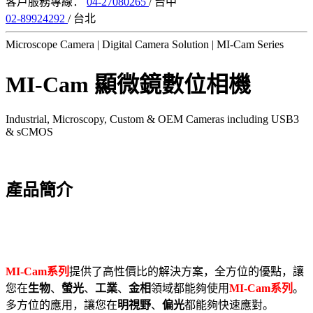
客戶服務專線：
04-27080265
/ 台中
02-89924292
/ 台北
Microscope Camera | Digital Camera Solution | MI-Cam Series
MI-Cam 顯微鏡數位相機
Industrial, Microscopy, Custom & OEM Cameras including USB3
& sCMOS
產品簡介
MI-Cam系列
提供了高性價比的解決方案，全方位的優點，讓
您在
生物
、
螢光
、
工業
、
金相
領域都能夠使用
MI-Cam系列
。
多方位的應用，讓您在
明視野
、
偏光
都能夠快速應對。