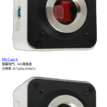
MI-Cam 6
捲簾快門、600萬像素
分辨率:3072(H)x2048(V)