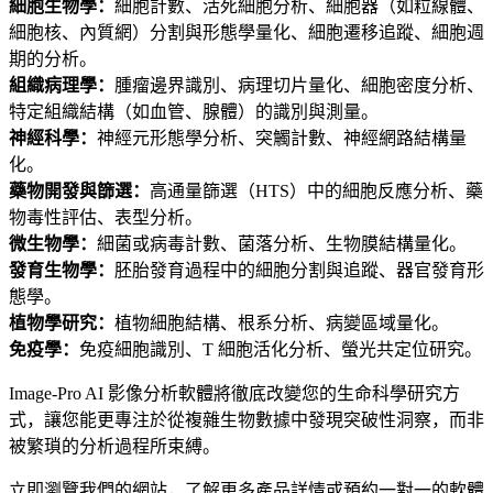
細胞生物學：
細胞計數、活死細胞分析、細胞器（如粒線體、
細胞核、內質網）分割與形態學量化、細胞遷移追蹤、細胞週
期的分析。
組織病理學：
腫瘤邊界識別、病理切片量化、細胞密度分析、
特定組織結構（如血管、腺體）的識別與測量。
神經科學：
神經元形態學分析、突觸計數、神經網路結構量
化。
藥物開發與篩選：
高通量篩選（HTS）中的細胞反應分析、藥
物毒性評估、表型分析。
微生物學：
細菌或病毒計數、菌落分析、生物膜結構量化。
發育生物學：
胚胎發育過程中的細胞分割與追蹤、器官發育形
態學。
植物學研究：
植物細胞結構、根系分析、病變區域量化。
免疫學：
免疫細胞識別、T 細胞活化分析、螢光共定位研究。
Image-Pro AI 影像分析軟體將徹底改變您的生命科學研究方
式，讓您能更專注於從複雜生物數據中發現突破性洞察，而非
被繁瑣的分析過程所束縛。
立即瀏覽我們的網站，了解更多產品詳情或預約一對一的軟體