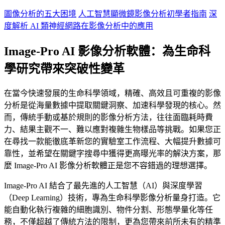
圖像分析的五大困境
人工智慧顯微鏡影像分析初學者指南
深
度解析 AI 類神經網路在影像分析中的應用
Image-Pro AI 影像分析軟體：為生命科
學研究帶來突破性變革
在當今快速發展的生命科學領域，精確、高效且可重複的影像
分析是從海量數據中提取關鍵洞察、加速科學發現的核心。然
而，傳統手動或基於規則的影像分析方法，往往面臨耗時費
力、結果主觀不一、難以應對複雜生物樣品等挑戰。如果您正
在尋找一款能徹底革新您的實驗室工作流程、大幅提升數據可
靠性，並希望在關鍵字搜尋中獲得更高曝光率的解決方案，那
麼 Image-Pro AI 影像分析軟體正是您不容錯過的理想選擇。
Image-Pro AI 結合了最先進的人工智慧（AI）與深度學習
（Deep Learning）技術，專為生命科學影像分析量身打造。它
能自動化執行複雜的細胞識別、物件分割、形態學量化等任
務，不僅超越了傳統方法的限制，更為您帶來前所未有的精準