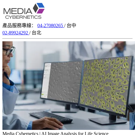
產品服務專線：
04-27080265
/ 台中
02-89924292
/ 台北
Media Cybernetics | AI Image Analysis for Life Science