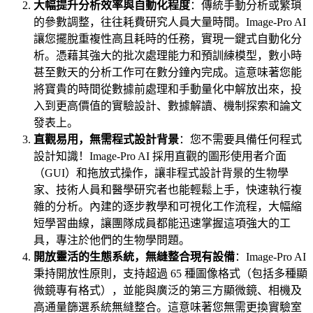
大幅提升分析效率與自動化程度
：傳統手動分析或繁瑣
的參數調整，往往耗費研究人員大量時間。Image-Pro AI
讓您擺脫重複性高且耗時的任務，實現一鍵式自動化分
析。憑藉其強大的批次處理能力和預訓練模型，數小時
甚至數天的分析工作可在數分鐘內完成。這意味著您能
將寶貴的時間從數據前處理和手動量化中解放出來，投
入到更高價值的實驗設計、數據解讀、機制探索和論文
發表上。
直觀易用，無需程式設計背景
：您不需要具備任何程式
設計知識！Image-Pro AI 採用直觀的圖形使用者介面
（GUI）和拖放式操作，讓非程式設計背景的生物學
家、技術人員和醫學研究者也能輕鬆上手，快速執行複
雜的分析。內建的逐步教學和可視化工作流程，大幅縮
短學習曲線，讓團隊成員都能迅速掌握這項強大的工
具，專注於他們的生物學問題。
開放靈活的生態系統，無縫整合現有設備
：Image-Pro AI
秉持開放性原則，支持超過 65 種圖像格式（包括多種顯
微鏡專有格式），並能與廣泛的第三方顯微鏡、相機及
高通量篩選系統無縫整合。這意味著您無需更換實驗室