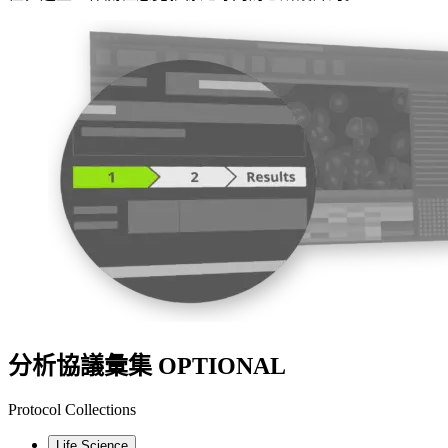
分析協議彙集
OPTIONAL
Protocol Collections
Life Science