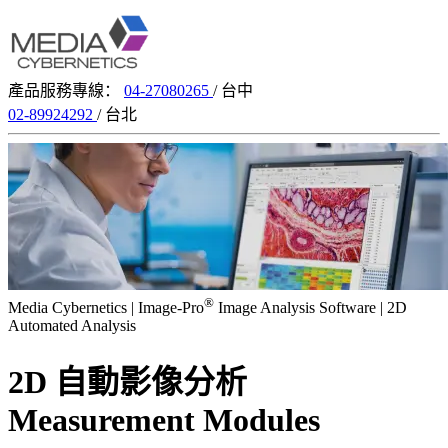
產品服務專線：
04-27080265
/ 台中
02-89924292
/ 台北
®
Media Cybernetics | Image-Pro
Image Analysis Software | 2D
Automated Analysis
2D 自動影像分析
Measurement Modules