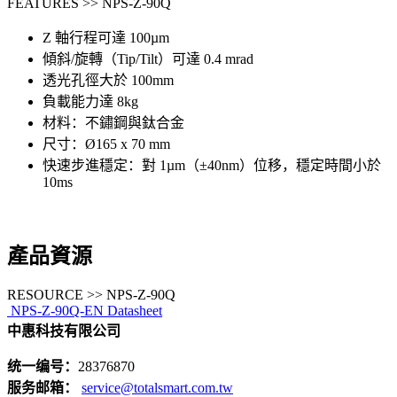
FEATURES >> NPS-Z-90Q
Z 軸行程可達 100µm
傾斜/旋轉（Tip/Tilt）可達 0.4 mrad
透光孔徑大於 100mm
負載能力達 8kg
材料：不鏽鋼與鈦合金
尺寸：Ø165 x 70 mm
快速步進穩定：對 1µm（±40nm）位移，穩定時間小於
10ms
產品資源
RESOURCE >> NPS-Z-90Q
NPS-Z-90Q-EN Datasheet
中惠科技有限公司
统一编号：
28376870
服务邮箱：
service@totalsmart.com.tw