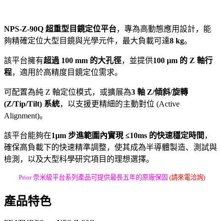
NPS-Z-90Q 超重型目鏡定位平台
，專為高動態應用設計，能
夠精確定位大型目鏡與光學元件，最大負載可達
8 kg
。
該平台擁有
超過 100 mm 的大孔徑
，並提供
100 µm 的 Z 軸行
程
，適用於高精度目鏡定位需求。
可配置為純 Z 軸定位模式，或擴展為
3 軸 Z/傾斜/旋轉
(Z/Tip/Tilt) 系統
，以支援更精細的主動對位 (Active
Alignment)。
該平台能夠在
1µm 步進範圍內實現 ≤10ms 的快速穩定時間
，
確保高負載下的快速精準調整，使其成為半導體製造、測試與
檢測，以及大型科學研究項目的理想選擇。
Prior 奈米級平台系列產品可提供最長五年的原廠保固
(請來電洽詢)
產品特色