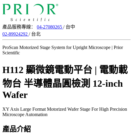
產品服務專線：
04-27080265
/ 台中
02-89924292
/ 台北
ProScan Motorized Stage System for Upright Microscope | Prior
Scientific
H112 顯微鏡電動平台 | 電動載
物台
半導體晶圓檢測
12-inch
Wafer
XY Axis Large Format Motorized Wafer Stage For High Precision
Microscope Automation
產品介紹