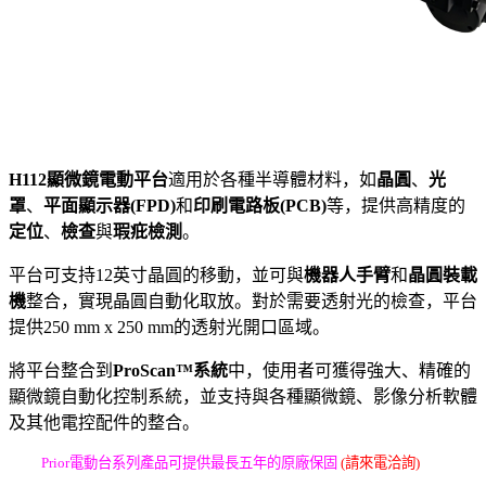
H112顯微鏡電動平台
適用於各種半導體材料，如
晶圓
、
光
罩
、
平面顯示器(FPD)
和
印刷電路板(PCB)
等，提供高精度的
定位
、
檢查
與
瑕疪檢測
。
平台可支持12英寸晶圓的移動，並可與
機器人手臂
和
晶圓裝載
機
整合，實現晶圓自動化取放。對於需要透射光的檢查，平台
提供250 mm x 250 mm的透射光開口區域。
將平台整合到
ProScan™系統
中，使用者可獲得強大、精確的
顯微鏡自動化控制系統，並支持與各種顯微鏡、影像分析軟體
及其他電控配件的整合。
Prior電動台系列產品可提供最長五年的原廠保固
(請來電洽詢)