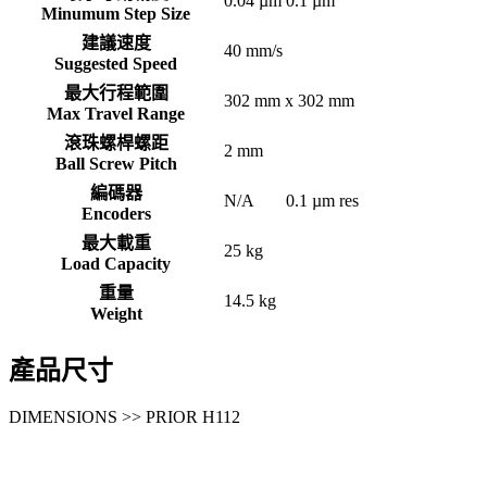
0.04 µm
0.1 µm
Minumum Step Size
建議速度
40 mm/s
Suggested Speed
最大行程範圍
302 mm x 302 mm
Max Travel Range
滾珠螺桿螺距
2 mm
Ball Screw Pitch
編碼器
N/A
0.1 µm res
Encoders
最大載重
25 kg
Load Capacity
重量
14.5 kg
Weight
產品尺寸
DIMENSIONS >> PRIOR H112