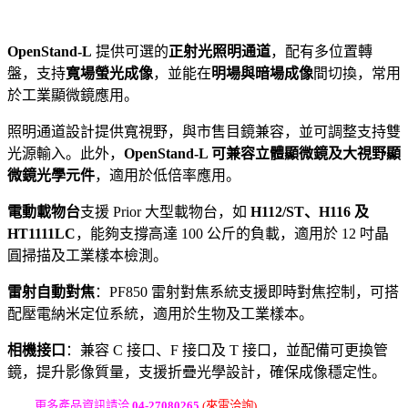
OpenStand-L
提供可選的
正射光照明通道
，配有多位置轉
盤，支持
寬場螢光成像
，並能在
明場與暗場成像
間切換，常用
於工業顯微鏡應用。
照明通道設計提供寬視野，與市售目鏡兼容，並可調整支持雙
光源輸入。此外，
OpenStand-L 可兼容立體顯微鏡及大視野顯
微鏡光學元件
，適用於低倍率應用。
電動載物台
支援 Prior 大型載物台，如
H112/ST、H116 及
HT1111LC
，能夠支撐高達 100 公斤的負載，適用於 12 吋晶
圓掃描及工業樣本檢測。
雷射自動對焦
：PF850 雷射對焦系統支援即時對焦控制，可搭
配壓電納米定位系統，適用於生物及工業樣本。
相機接口
：兼容 C 接口、F 接口及 T 接口，並配備可更換管
鏡，提升影像質量，支援折疊光學設計，確保成像穩定性。
更多產品資訊請洽
04-27080265
(來電洽詢)