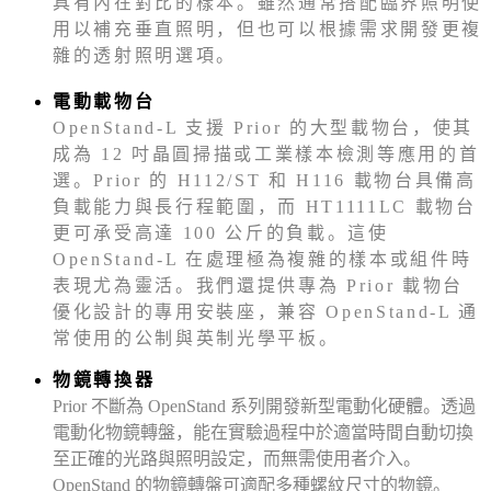
具有內在對比的樣本。雖然通常搭配臨界照明使
用以補充垂直照明，但也可以根據需求開發更複
雜的透射照明選項。
電動載物台
OpenStand-L 支援 Prior 的大型載物台，使其
成為 12 吋晶圓掃描或工業樣本檢測等應用的首
選。Prior 的 H112/ST 和 H116 載物台具備高
負載能力與長行程範圍，而 HT1111LC 載物台
更可承受高達 100 公斤的負載。這使
OpenStand-L 在處理極為複雜的樣本或組件時
表現尤為靈活。我們還提供專為 Prior 載物台
優化設計的專用安裝座，兼容 OpenStand-L 通
常使用的公制與英制光學平板。
物鏡轉換器
Prior 不斷為 OpenStand 系列開發新型電動化硬體。透過
電動化物鏡轉盤，能在實驗過程中於適當時間自動切換
至正確的光路與照明設定，而無需使用者介入。
OpenStand 的物鏡轉盤可適配多種螺紋尺寸的物鏡。