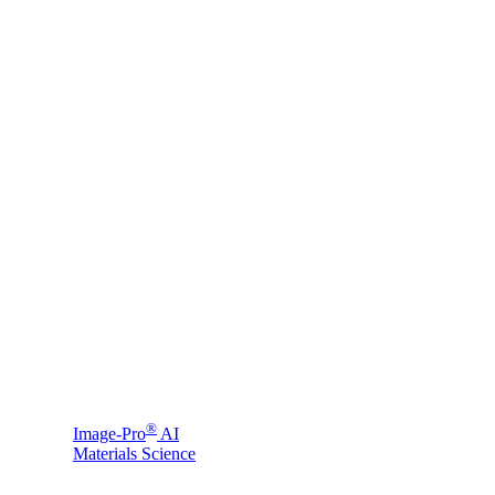
®
Image-Pro
AI
Materials Science