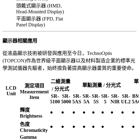
頭戴式顯示器 (HMD,
Head-Mounted Display)
平面顯示器 (FPD, Flat
Panel Display)
顯示器相關應用
從液晶顯示技術被研發與應用至今日，TechnoOptis
(TOPCON)作為世界級平面顯示器以及材料製造企業的標準光
學測試儀器先驅者，始終擔負著提高顯示器畫質的重要使命。
二維測量
單
單點測量 / 分光式
測定項目
LCD
/ 分光式
Measurement
Unit
SR-
SR-
SR-
SR-
SR-
SR-
SR-
SR-
BM
Item
5100
5000
5AS
5A
5S
5
NIR
UL2
5A
輝度
●
●
●
●
●
●
●
●
●
Brightness
色度
●
●
●
●
●
●
●
●
Chromaticity
Gamma