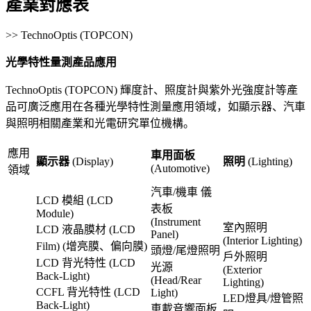
產業對應表
>> TechnoOptis (TOPCON)
光學特性量測產品應用
TechnoOptis (TOPCON) 輝度計、照度計與紫外光強度計等產
品可廣泛應用在各種光學特性測量應用領域，如顯示器、汽車
與照明相關產業和光電研究單位機構。
應用
車用面板
顯示器
(Display)
照明
(Lighting)
(Automotive)
領域
汽車/機車 儀
LCD 模組 (LCD
表板
Module)
(Instrument
室內照明
LCD 液晶膜材 (LCD
Panel)
(Interior Lighting)
Film) (增亮膜、偏向膜)
頭燈/尾燈照明
戶外照明
LCD 背光特性 (LCD
光源
(Exterior
Back-Light)
(Head/Rear
Lighting)
CCFL 背光特性 (LCD
Light)
LED燈具/燈管照
Back-Light)
車載音響面板