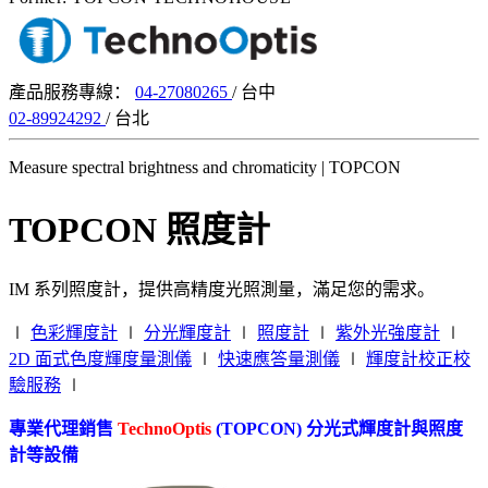
產品服務專線：
04-27080265
/ 台中
02-89924292
/ 台北
Measure spectral brightness and chromaticity | TOPCON
TOPCON 照度計
IM 系列照度計，提供高精度光照測量，滿足您的需求。
∣
色彩輝度計
∣
分光輝度計
∣
照度計
∣
紫外光強度計
∣
2D 面式色度輝度量測儀
∣
快速應答量測儀
∣
輝度計校正校
驗服務
∣
專業代理銷售
TechnoOptis
(TOPCON) 分光式輝度計與照度
計等設備