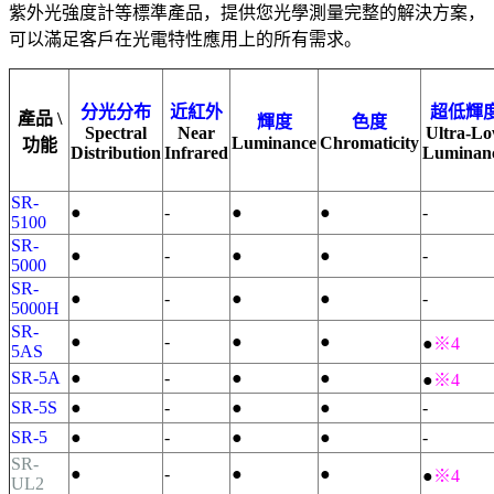
紫外光強度計等標準產品，提供您光學測量完整的解決方案，
可以滿足客戶在光電特性應用上的所有需求。
分光分布
近紅外
超低輝
產品 \
輝度
色度
Spectral
Near
Ultra-L
Luminance
Chromaticity
功能
Distribution
Infrared
Luminan
SR-
●
-
●
●
-
5100
SR-
●
-
●
●
-
5000
SR-
●
-
●
●
-
5000H
SR-
●
-
●
●
●
※4
5AS
SR-5A
●
-
●
●
●
※4
SR-5S
●
-
●
●
-
SR-5
●
-
●
●
-
SR-
●
-
●
●
●
※4
UL2