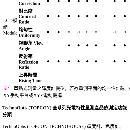
●
●
●
●
●
●
●
●
Correction
對比度
●
●
●
●
●
●
●
●
Contrast
LCD模
Ratio
組
均勻性
●
●
○
○
○
○
○
○
Module
Uniformity
視野角 View
●
●
●
●
●
●
Angle
反射率
●
●
●
●
●
●
●
●
Reflection
Ratio
上昇時間
Rising Time
※
. 單點式測量之輝度計機型，若欲量測平面的均一性(5點、9
1
XY手動平台或XYZ電動機構
TechnoOptis (TOPCON) 全系列光電特性量測產品依測定功能
分類
TechnoOptis (TOPCON TECHNOHOUSE) 輝度計、色度計、