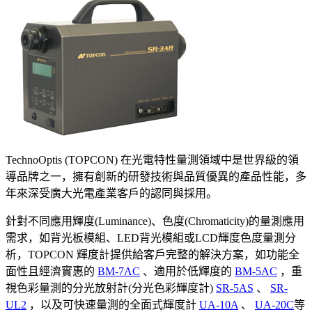
TechnoOptis (TOPCON) 在光電特性量測領域中是世界級的領
導品牌之一，擁有創新的研發技術與品質優異的產品性能，多
年來深受廣大光電產業客戶的認同與採用。
針對不同應用輝度(Luminance)、色度(Chromaticity)的量測應用
需求，如背光板模組、LED背光模組或LCD輝度色度量測分
析，TOPCON 輝度計提供給客戶完整的解決方案，如功能全
面性且經濟實惠的
BM-7AC
、適用於低輝度的
BM-5AC
，重
視色彩量測的分光放射計(分光色彩輝度計)
SR-5AS
、
SR-
UL2
，以及可快速量測的全面式輝度計
UA-10A
、
UA-20C
等