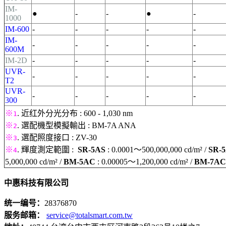
IM-
●
-
-
●
-
1000
IM-600
-
-
-
-
-
IM-
-
-
-
-
-
600M
IM-2D
-
-
-
-
-
UVR-
-
-
-
-
-
T2
UVR-
-
-
-
-
-
300
※
. 近红外分光分布 : 600 - 1,030 nm
1
※
. 選配機型模擬輸出 : BM-7A ANA
2
※
. 選配照度接口 : ZV-30
3
※
.
輝度測定範圍 :
SR-5AS
:
0.0001～500,000,000 cd/m² /
SR-
4
5,000,000 cd/m² /
BM-5AC
: 0.00005～1,200,000 cd/m² /
BM-7AC
中惠科技有限公司
统一编号：
28376870
服务邮箱：
service@totalsmart.com.tw