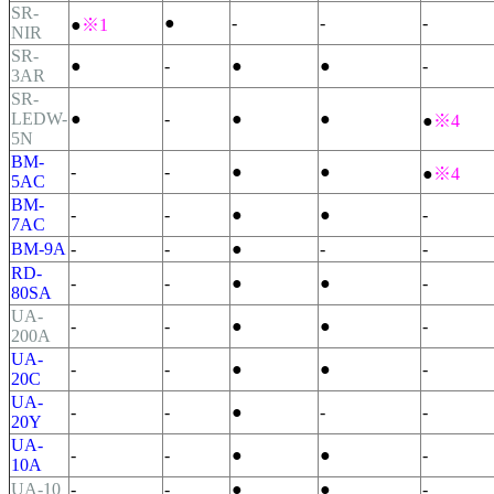
SR-
●
-
-
-
●
※1
NIR
SR-
●
-
●
●
-
3AR
SR-
LEDW-
●
-
●
●
●
※4
5N
BM-
-
-
●
●
●
※4
5AC
BM-
-
-
●
●
-
7AC
BM-9A
-
-
●
-
-
RD-
-
-
●
●
-
80SA
UA-
-
-
●
●
-
200A
UA-
-
-
●
●
-
20C
UA-
-
-
●
-
-
20Y
UA-
-
-
●
●
-
10A
UA-10
-
-
●
●
-