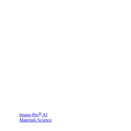
®
Image-Pro
AI
Materials Science